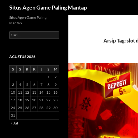
Cari
Situs Agen Game Paling Mantap
Situs Agen Game Paling
Langsung
Mantap
ke
isi
C
a
Arsip Tag: slot
r
i
u
AGUSTUS 2026
n
t
S
S
R
K
J
S
M
u
1
2
k
:
3
4
5
6
7
8
9
10
11
12
13
14
15
16
17
18
19
20
21
22
23
24
25
26
27
28
29
30
31
« Jul