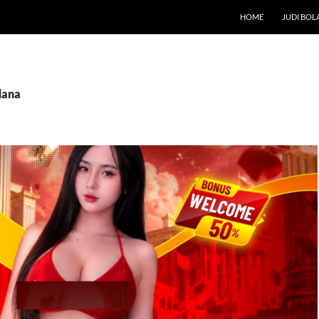
HOME
JUDI BOL
 dana