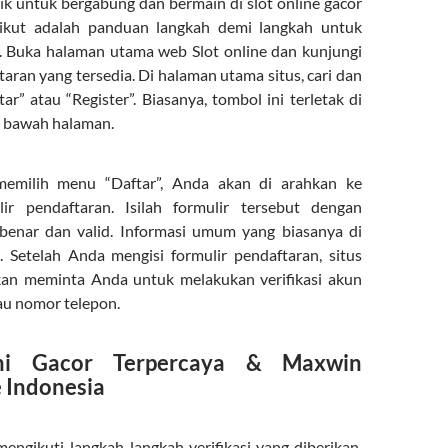
rik untuk bergabung dan bermain di slot online gacor
erikut adalah panduan langkah demi langkah untuk
. Buka halaman utama web Slot online dan kunjungi
aran yang tersedia. Di halaman utama situs, cari dan
ar” atau “Register”. Biasanya, tombol ini terletak di
u bawah halaman.
memilih menu “Daftar”, Anda akan di arahkan ke
ir pendaftaran. Isilah formulir tersebut dengan
 benar dan valid. Informasi umum yang biasanya di
 Setelah Anda mengisi formulir pendaftaran, situs
kan meminta Anda untuk melakukan verifikasi akun
tau nomor telepon.
mi Gacor Terpercaya & Maxwin
e Indonesia
engikuti langkah-langkah verifikasi yang diberikan.