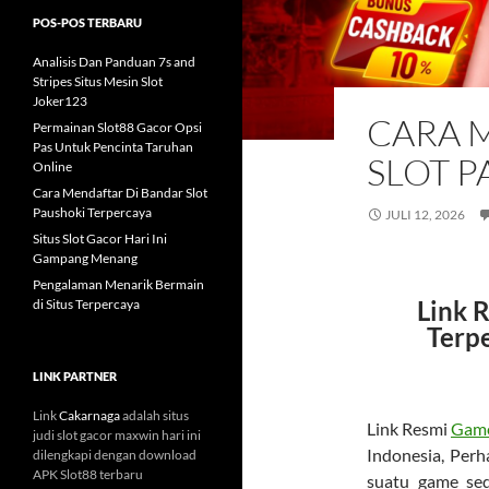
POS-POS TERBARU
Analisis Dan Panduan 7s and
Stripes Situs Mesin Slot
Joker123
CARA 
Permainan Slot88 Gacor Opsi
Pas Untuk Pencinta Taruhan
SLOT 
Online
Cara Mendaftar Di Bandar Slot
Paushoki Terpercaya
JULI 12, 2026
Situs Slot Gacor Hari Ini
Gampang Menang
Pengalaman Menarik Bermain
Link 
di Situs Terpercaya
Terp
LINK PARTNER
Link
Cakarnaga
adalah situs
Link Resmi
Game
judi slot gacor maxwin hari ini
Indonesia, Per
dilengkapi dengan download
APK Slot88 terbaru
suatu game sed