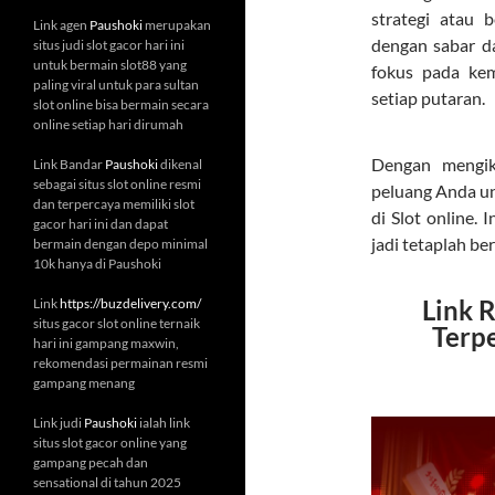
strategi atau 
Link agen
Paushoki
merupakan
dengan sabar da
situs judi slot gacor hari ini
untuk bermain slot88 yang
fokus pada kem
paling viral untuk para sultan
setiap putaran.
slot online bisa bermain secara
online setiap hari dirumah
Dengan mengik
Link Bandar
Paushoki
dikenal
sebagai situs slot online resmi
peluang Anda u
dan terpercaya memiliki slot
di Slot online. 
gacor hari ini dan dapat
jadi tetaplah b
bermain dengan depo minimal
10k hanya di Paushoki
Link 
Link
https://buzdelivery.com/
situs gacor slot online ternaik
Terp
hari ini gampang maxwin,
rekomendasi permainan resmi
gampang menang
Link judi
Paushoki
ialah link
situs slot gacor online yang
gampang pecah dan
sensational di tahun 2025